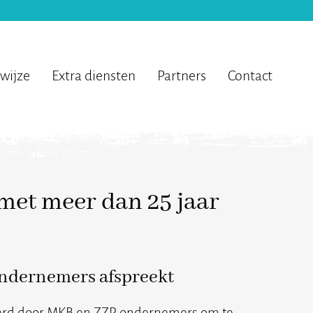
wijze
Extra diensten
Partners
Contact
et meer dan 25 jaar
ondernemers afspreekt
erd door MKB en ZZP ondernemers om te