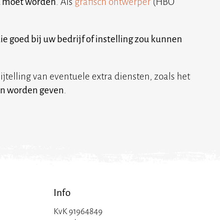
 moet worden
. Als
grafisch ontwerper
(HBO
e goed bij uw bedrijf of instelling zou kunnen
ijtelling van eventuele extra diensten, zoals het
ten worden geven
.
Info
KvK 91964849