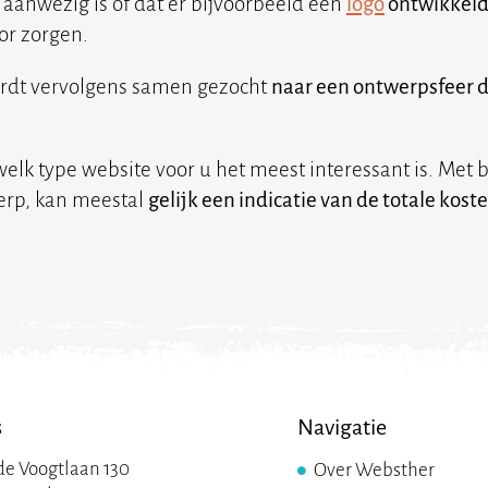
aanwezig is of dat er bijvoorbeeld een
logo
ontwikkeld
or zorgen.
rdt vervolgens samen gezocht
naar een ontwerpsfeer di
welk type website voor u het meest interessant is. Met b
werp, kan meestal
gelijk een indicatie van de totale kos
s
Navigatie
de Voogtlaan 130
Over Websther