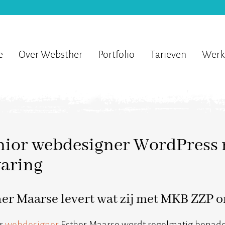
e
Over Websther
Portfolio
Tarieven
Werk
nior webdesigner WordPress m
varing
her Maarse levert wat zij met MKB ZZP 
r
webdesigner
Esther Maarse wordt regelmatig benad