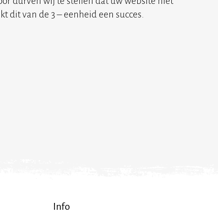
r durven wij te stellen dat uw website niet
t dit van de 3 – eenheid een succes.
Info