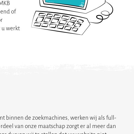
 MKB
lend of
or
r u werkt
t binnen de zoekmachines, werken wij als full-
rdeel van onze maatschap zorgt er al meer dan