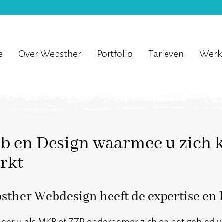
e
Over Websther
Portfolio
Tarieven
Werk
b en Design waarmee u zich k
rkt
ther Webdesign heeft de expertise en 
er u als MKB of ZZP ondernemer zich op het gebied v