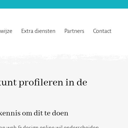
wijze
Extra diensten
Partners
Contact
unt profileren in de
kennis om dit te doen
an web & design online wil onderscheiden