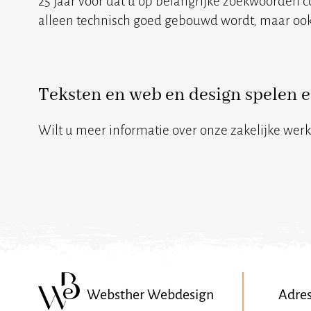
25 jaar voor dat u op belangrijke zoekwoorden 
alleen technisch goed gebouwd wordt, maar ook h
Teksten en
web en design
spelen e
Wilt u meer informatie over onze zakelijke wer
Websther Webdesign
Adre